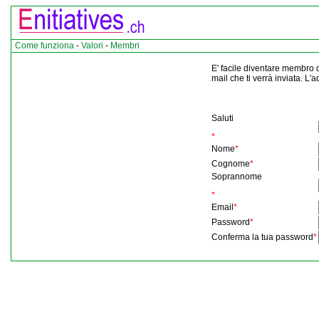
Come funziona
-
Valori
-
Membri
E' facile diventare membro di
mail che ti verrà inviata. L'
Saluti
*
Nome
*
Cognome
*
Soprannome
*
Email
*
Password
*
Conferma la tua password
*