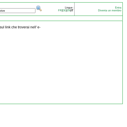
Lingue :
Entra
FR
|
DE
|
EN
|
IT
Diventa un membro
ul link che troverai nell' e-